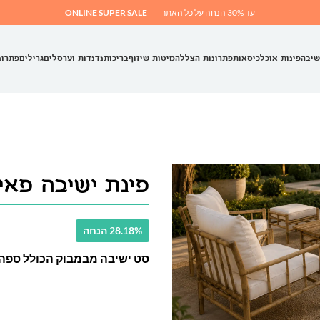
עד 30% הנחה על כל האתר
ONLINE SUPER SALE
שיבה
פינות אוכל
כיסאות
פתרונות הצללה
מיטות שיזוף
בריכות
נדנדות וערסלים
גרילים
פתרונ
פינת ישיבה פאי
28.18% הנחה
סט ישיבה מבמבוק הכולל ספה ת