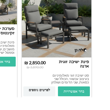
מערכת י
זקינטוס 
פינת ישיבה
מאלומיניו
מושבים, ש
וספסל ישיב
בחר אפ
פינת ישיבה זוגית
₪
2,850.00
ארנה
₪
3,890.00
סט ישיבה זוגי מאלומיניום
בעיצוב עכשווי, הכולל שני
כסאות, שני הדומים ושולחן
לפרטים נוספים
בחר אפשרויות