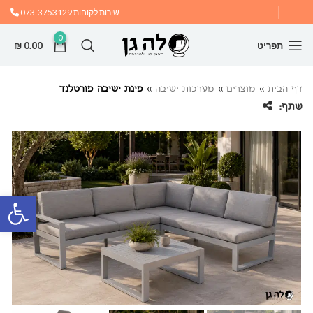
שירות לקוחות
073-3753129
0
תפריט
0.00
₪
דף הבית
»
מוצרים
»
מערכות ישיבה
»
פינת ישיבה פורטלנד
שתף:
פתח