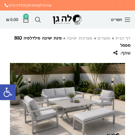
שירות לקוחות
073-3753129
0
תפריט
0.00
₪
דף הבית
»
מוצרים
»
מערכות ישיבה
»
פינת ישיבה פילדלפיה BIG
ספסל
שתף:
פתח