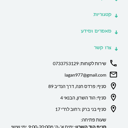
קטגוריות
מאמרים ומידע
צרו קשר
שירות לקוחות: 0733753129
lagan977@gmail.com
סניף: פרדס חנה, דרך הנדיב 89
סניף: הוד השרון, הבנאי 4
סניף בני ברק :רחוב לח"י 17
שעות פתיחה:
סניף הוד השרון:
ימים א'-ה' מ9:00-20:00. ימי שישי