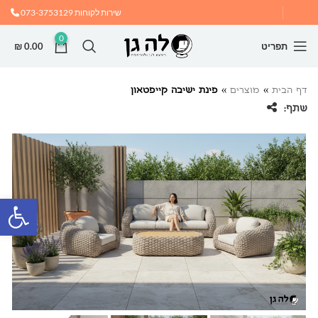
שירות לקוחות
073-3753129
0
תפריט
0.00
₪
דף הבית
»
מוצרים
»
פינת ישיבה קייפטאון
שתף:
פתח