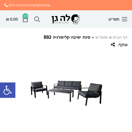
שירות לקוחות
073-3753129
0
תפריט
0.00
₪
דף הבית
»
מוצרים
»
פינת ישיבה קליפורניה BIG
שתף:
פתח