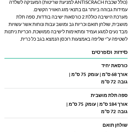
(כולל שכבת ANTISCRACH למניעת שריטות) המעניקה לשלדה
עמידות גבוהה ביותר גם בתנאי מזג האוויר הקשים.
מערכת הישיבה כוללת 2 כורסאות ישיבה בודדות, ספה תלת
מושבית, שולחן תואם וכריות גב ומושב עבות ונוחות אשר עשויות
מבד נעים למגע ועמיד ומתאימות לישיבה ממושכת. הכריות ניתנות
לשטיפה ע”י שליפה באמצעות רוכסן הנמצא בגב כל כרית.
מידות ומפרטים
כורסאת יחיד
אורך 68 ס”מ | עומק 75 ס”מ |
גובה 72 ס”מ
ספה תלת מושבית
אורך 184 ס”מ | עומק 75 ס”מ |
גובה 72 ס”מ
שולחן תואם