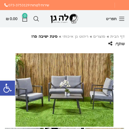
שירות לקוחות
073-3753129
0
תפריט
0.00
₪
דף הבית
»
מוצרים
»
ריהוט גן איכותי
»
פינת ישיבה פרו
שתף:
פתח