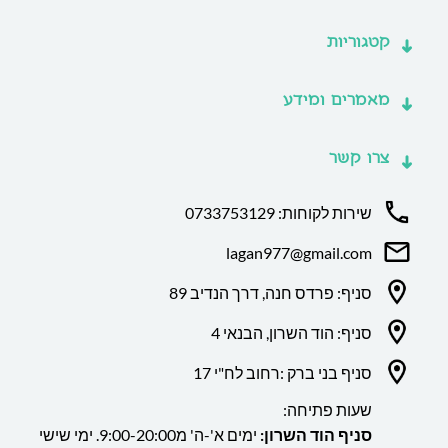
קטגוריות
מאמרים ומידע
צרו קשר
שירות לקוחות: 0733753129
lagan977@gmail.com
סניף: פרדס חנה, דרך הנדיב 89
סניף: הוד השרון, הבנאי 4
סניף בני ברק :רחוב לח"י 17
שעות פתיחה:
סניף הוד השרון:
ימים א'-ה' מ9:00-20:00. ימי שישי