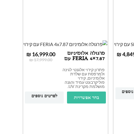
פרגולה אלומיניום
₪
16,999.00
₪
FERIA 4×7.87 עם
₪
17,999.00
קירוי
פתרון קירוי אלגנטי לגינה
ולמרפסת עם שלדת
אלומיניום, קירוי
פוליקרבונט עמיד והגנה
מושלמת מקרינת UV.
נוספים
לפרטים נוספים
בחר אפשרויות
פרגולה 