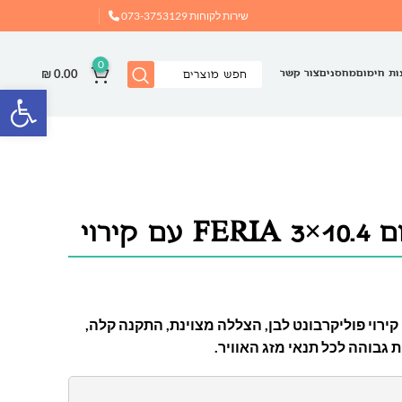
שירות לקוחות
073-3753129
0
₪
0.00
ות חימום
מחסנים
צור קשר
פתח
קירוי
קירוי פוליקרבונט לבן, הצללה מצוינת, התקנה קלה,
 גבוהה לכל תנאי מזג האוויר.