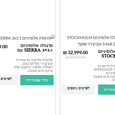
פרגולה אלומיניום
SIERRA 3×3.1 עם
לומיניום
₪
32,999.00
קירוי
STOC
₪
33,999.00
פרגולה אלומיניום עמידה
3×8.1 עם קירוי
עם קירוי פוליקרבונט,
רתית עם גג
הצללה מלאה, התקנה קלה
דמוי זכוכית SUNGLAZE,
וניקוז מים מובנה.
יניום
קוז מים מובנה
לפרטים 
ה.
בחר אפשרויות
לפרטים נוספים
שרויות