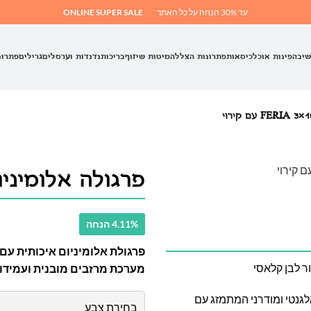
עד 30% הנחה על כל האתר
ONLINE SUPER SALE
שיבה
פינות אוכל
כיסאות
פתרונות הצללה
מיטות שיזוף
בריכות
נדנדות וערסלים
גרילים
פתרונ
פרגולה אלומיניום FERIA 3×10.4 עם 
4.11% הנחה
פרגולת אלומיניום איכותית עם 
ר לבן קלאסי
מערכת מרזבים מובנית ועמידות
רגולת Feria, פתרון קירוי אלגנטי ומודרני המתמזג עם
בחירת צבע