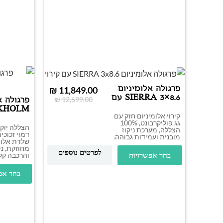
פרגולה אלומיניום
₪
11,849.00
SIERRA 3×8.6 עם
₪
12,699.00
פרגולה א
קירוי
KHOLM
קירוי אלומיניום חזק עם
.4
גג פוליקרבונט, 100%
שקוף
הצללה יוק
הצללה, מערכת ניקוז
מובנית ועמידות גבוהה.
שלדת אלומ
מחוזקת, ני
לפרטים נוספים
והרכבה קל
בחר אפשרויות
בחר אפ