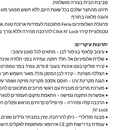
סביבת הבית בצורה מושלמת.
תיהנו מהחצר שלכם בכל שעות היום, ללא חשש מפגעי מזג ה
והגנה מלאה בחורף.
פרגולת האלומיניום Feria מתוכננת לעמידות אר
טכנולוגיית קירוי Click N' Lock להרכבה מהירה וללא צורך בכלים מיוחדים.
יתרונות עיקריים:
• עיצוב קלאסי בגימור לבן – מתאים לכל סגנון עיצובי.
• שלדת אלומיניום אל-חלד חזקה, עמידה בפני חלודה ואינה
• קירוי פוליקרבונט איכותי בעובי 8 מ"מ, עמיד בפני טמפרטורה ושבר.
• הצללה מצוינת – קירוי לבן המסנן 75% מאור השמש תוך העברת 25% אור טבעי רך ונעים.
• הגנה מקרינת UV – חוסם 100% מקרינה מזיקה ושומר על איכות המבנה לאורך שנים.
• מערכת מרזבים מובנית עם ראשי מרזבים מתכווננים להסט
• אפשרות התקנה גמישה – התאמת מיקום העמודים לטווח 
N' Lock.
• מבנה מודולרי – ניתן להרחבה, זמין במבחר גדלים שונים.
• עומדת בדרישות תקן CE אירופאי ומותאמת לאקלים הישראלי.