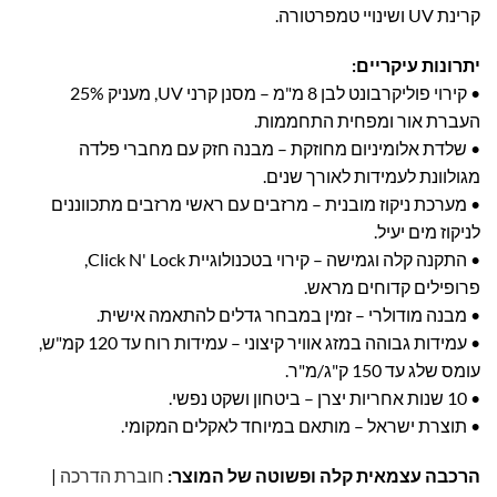
קרינת UV ושינויי טמפרטורה.
יתרונות עיקריים:
• קירוי פוליקרבונט לבן 8 מ"מ – מסנן קרני UV, מעניק 25%
העברת אור ומפחית התחממות.
• שלדת אלומיניום מחוזקת – מבנה חזק עם מחברי פלדה
מגולוונת לעמידות לאורך שנים.
• מערכת ניקוז מובנית – מרזבים עם ראשי מרזבים מתכווננים
לניקוז מים יעיל.
• התקנה קלה וגמישה – קירוי בטכנולוגיית Click N' Lock,
פרופילים קדוחים מראש.
• מבנה מודולרי – זמין במבחר גדלים להתאמה אישית.
• עמידות גבוהה במזג אוויר קיצוני – עמידות רוח עד 120 קמ"ש,
עומס שלג עד 150 ק"ג/מ"ר.
• 10 שנות אחריות יצרן – ביטחון ושקט נפשי.
• תוצרת ישראל – מותאם במיוחד לאקלים המקומי.
הרכבה עצמאית קלה ופשוטה של המוצר:
חוברת הדרכה
|