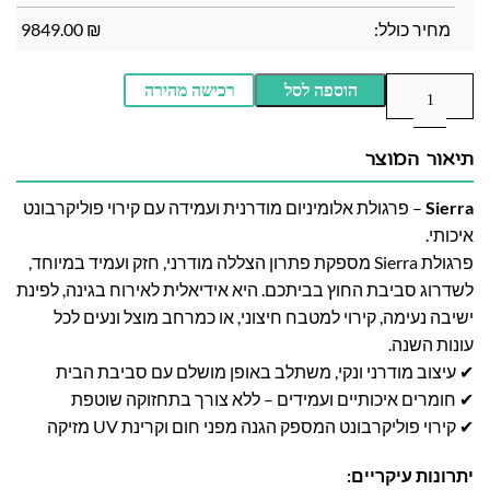
מחיר כולל:
₪
9849.00
הוספה לסל
רכישה מהירה
תיאור המוצר
Sierra
– פרגולת אלומיניום מודרנית ועמידה עם קירוי פוליקרבונט
איכותי.
פרגולת Sierra מספקת פתרון הצללה מודרני, חזק ועמיד במיוחד,
לשדרוג סביבת החוץ בביתכם. היא אידיאלית לאירוח בגינה, לפינת
ישיבה נעימה, קירוי למטבח חיצוני, או כמרחב מוצל ונעים לכל
עונות השנה.
✔ עיצוב מודרני ונקי, משתלב באופן מושלם עם סביבת הבית
✔ חומרים איכותיים ועמידים – ללא צורך בתחזוקה שוטפת
✔ קירוי פוליקרבונט המספק הגנה מפני חום וקרינת UV מזיקה
יתרונות עיקריים: