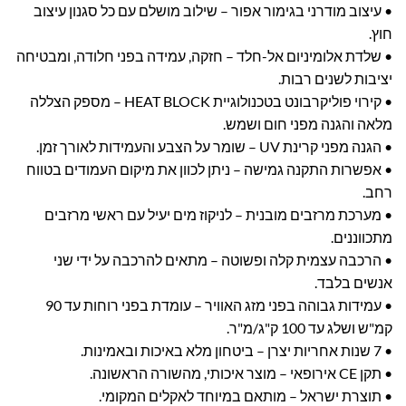
• עיצוב מודרני בגימור אפור – שילוב מושלם עם כל סגנון עיצוב
חוץ.
• שלדת אלומיניום אל-חלד – חזקה, עמידה בפני חלודה, ומבטיחה
יציבות לשנים רבות.
• קירוי פוליקרבונט בטכנולוגיית HEAT BLOCK – מספק הצללה
מלאה והגנה מפני חום ושמש.
• הגנה מפני קרינת UV – שומר על הצבע והעמידות לאורך זמן.
• אפשרות התקנה גמישה – ניתן לכוון את מיקום העמודים בטווח
רחב.
• מערכת מרזבים מובנית – לניקוז מים יעיל עם ראשי מרזבים
מתכווננים.
• הרכבה עצמית קלה ופשוטה – מתאים להרכבה על ידי שני
אנשים בלבד.
• עמידות גבוהה בפני מזג האוויר – עומדת בפני רוחות עד 90
קמ"ש ושלג עד 100 ק"ג/מ"ר.
• 7 שנות אחריות יצרן – ביטחון מלא באיכות ובאמינות.
• תקן CE אירופאי – מוצר איכותי, מהשורה הראשונה.
• תוצרת ישראל – מותאם במיוחד לאקלים המקומי.