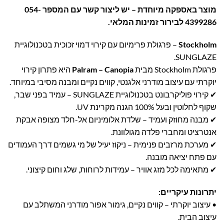
מוצר באספקה מיוחדת – יש ליצור קשר עם המספר 054-
4399286 לבירור זמינות המלאי.
Stockholm
– פרגולת פרימיום עם קירוי דמוי זכוכית בטכנולוגיית
SUNGLAZE.
פרגולת Stockholm מבית
Palram – Canopia
היא פתרון קירוי
יוקרתי עם עיצוב מודרני אלגנטי, קווים נקיים ומבנה מסיבי במיוחד.
✔ קירוי פוליקרבונט בטכנולוגיית SUNGLAZE – עמיד בפני שבר,
שקוף לחלוטין ובעל 100% הגנה מקרינת UV.
✔ מבנה מחוזק ועמיד – שלדת אלומיניום אל-חלד מצופה אבקת
אנטרציט ומחברי פלדה מגולוונת.
✔ מערכת מרזבים פנימית – ניקוז יעיל של מי גשמים דרך העמודים
עם פתח יציאה מובנה.
✔ מתאימה לכל מזג אוויר – עמידות לרוחות, שלג וחום קיצוני.
יתרונות עיקריים:
• עיצוב יוקרתי – קווים נקיים, גימור אפור מודרני המשתלב עם
עיצוב הבית.