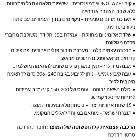
• קירוי SUNGLAZE דמוי זכוכית – שקיפות מלאה עם כל היתרונות
ללא שבר, הצהבה או דהייה.
• מערכת מרזבים פנימית – ניקוז מים בתוך העמודים, עם פתח
ניקוז בתחתית.
• שלדת אלומיניום מחוזקת – עמידה בפני חלודה, משולבת מחברי
פלדה מגולוונת.
• הרכבה עצמית קלה – מערכת חיבור פנלים ייחודית, פרופילים
קדוחים מראש ופנלים חתוכים מראש.
• מבנה מודולרי – זמין במגוון גדלים שונים להתאמה מושלמת.
• גובה קיבוע גמיש – ניתן לקיבוע בגובה 240–306 ס"מ להתאמה
מיטבית לקיר.
• יכולת נשיאה גבוהה – עומס של 150-200 ק"ג/מ"ר, עמידות
לרוחות עד 120 קמ"ש.
• 15 שנות אחריות יצרן – ביטחון מלא באיכות המוצר.
• תוצרת ישראל – מותאם במיוחד לאקלים המקומי.
הרכבה עצמאית קלה ופשוטה של המוצר:
חוברת הדרכה
|
סרטון הדרכה