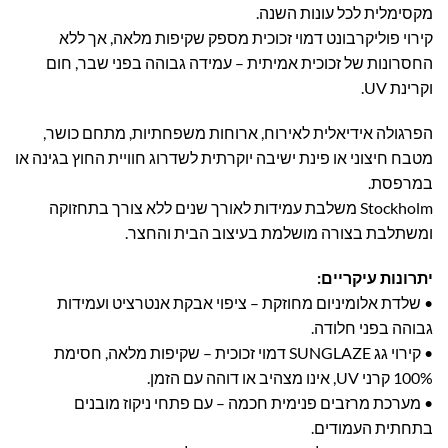
מקסימלית לכל עונות השנה.
קירוי פוליקרבונט דמוי זכוכית מספק שקיפות מלאה, אך ללא
החסרונות של זכוכית אמיתית – עמידה גבוהה בפני שבר, חום
וקרינת UV.
הפרגולה אידיאלית לאירוח, ארוחות משפחתיות, מתחם כושר,
מטבח חיצוני או פינת ישיבה יוקרתית לשדרוג חוויית החוץ בגינה או
במרפסת.
Stockholm משלבת עמידות לאורך שנים ללא צורך בתחזוקה
ומשתלבת בצורה מושלמת בעיצוב הבית והחצר.
יתרונות עיקריים:
• שלדת אלומיניום מחוזקת – ציפוי אבקת אנטרציט ועמידות
גבוהה בפני חלודה.
• קירוי גג SUNGLAZE דמוי זכוכית – שקיפות מלאה, חסימת
100% קרני UV, אינו מצהיב או דוהה עם הזמן.
• מערכת מרזבים פנימית חכמה – עם פתחי ניקוז מובנים
בתחתית העמודים.