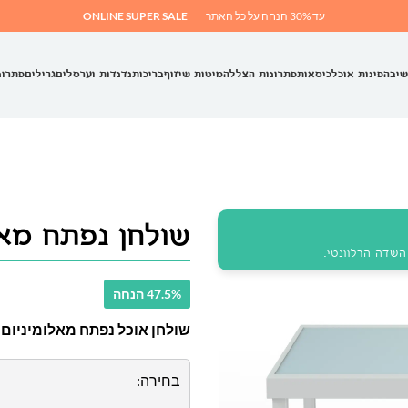
עד 30% הנחה על כל האתר
ONLINE SUPER SALE
שיבה
פינות אוכל
כיסאות
פתרונות הצללה
מיטות שיזוף
בריכות
נדנדות וערסלים
גרילים
פתרונ
שולחן נפתח מאווי UM
שדה הרלוונטי.
47.5% הנחה
שולחן אוכל נפתח מאלומיניום דגם "מאווי EDIUM
בחירה: