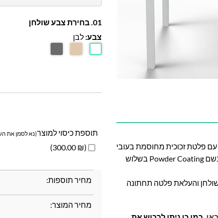
01. בחירת צבע שולחן
צבע:
לבן
תוספת כיסוי למוצר
(נא לסמן את השד
ועבה ומשולב עם פלטת זכוכית מחוסמת בעובי
(₪ 300.00)
5 מ"מ. האלומיניום צבוע בתנור בשיטה מתקדמת במיוחד בשם Powder Coating בשלוש
מחיר תוספות:
ולחן והעלאת פלטה תחתונה
מחיר המוצר:
אן
, כמו כן ניתן לרכוש את