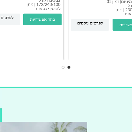
צבעים | גודל
עשוי מאלומיניום| זמין ב3
172/243/100 | ניתן
דל
להוסיף כסאות
230/346/100 | ניתן
אות
לפרטים 
בחר אפשרויות
לפרטים נוספים
שרויות