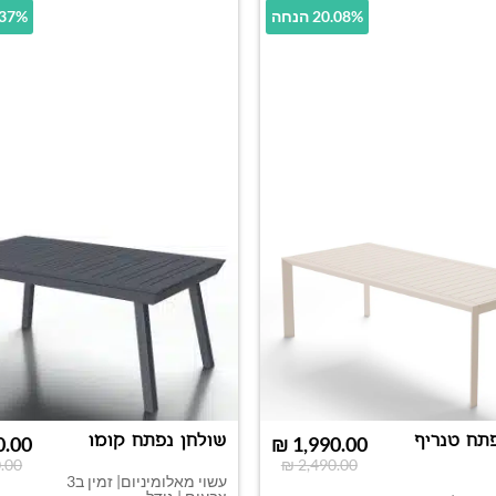
20.08% הנחה
31.37% 
תח טנריף
שולחן נפתח קומו
0.00
₪
1,990.00
.00
₪
2,490.00
עשוי מאלומיניום| זמין ב3