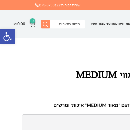
שירות לקוחות
073-3753129
0
₪
0.00
ות חימום
מחסנים
צור קשר
פתח
MEDI
M" איכותי ומרשים