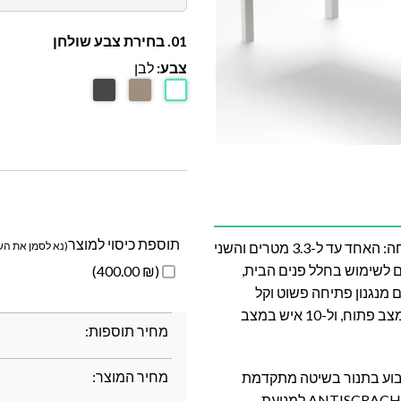
01. בחירת צבע שולחן
צבע:
לבן
תוספת כיסוי למוצר
שולחן אוכל נפתח לאורך 4 מטרים, עם שתי אפשרויות פתיחה: האחד עד ל-3.3 מטרים והשני
(נא לסמן את השד
אים לשימוש בחלל פנים הבית,
(₪ 400.00)
ם מנגנון פתיחה פשוט וקל
לתפעול. השולחן יכול להתאים ל-16 איש מסביב לשולחן במצב פתוח, ול-10 איש במצב
מחיר תוספות:
מחיר המוצר:
ומיניום צבוע בתנור בשיטה מתקדמת
במיוחד בשם Powder Coting בשלוש שכבות (כולל שכבת ANTISCRACH למניעת