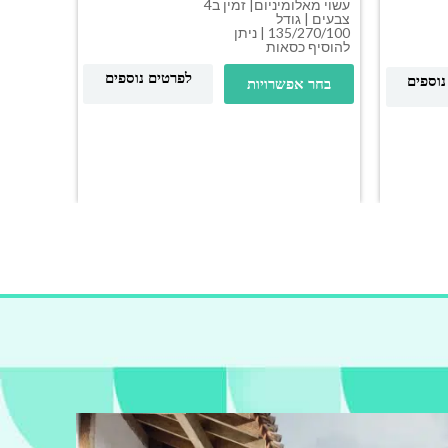
עשוי מאלומיניום| זמין ב4
צבעים | גודל
135/270/100 | ניתן
שולחן 
להוסיף כסאות
DIUM
לפרטים נוספים
נוספים
בחר אפשרויות
| ניתן ל
בחר א