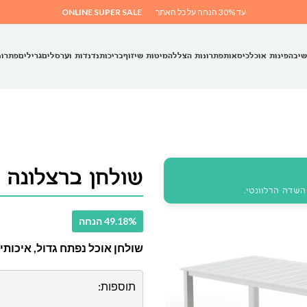
עד 30% הנחה על כל האתר
ONLINE SUPER SALE
שיבה
פינות אוכל
כיסאות
פתרונות הצללה
מיטות שיזוף
בריכות
נדנדות וערסלים
גרילים
פתרונ
שולחן ברצלונה
שדה הרלוונטי.
49.18% הנחה
שולחן אוכל נפתח גדול, איכותי
תוספות: