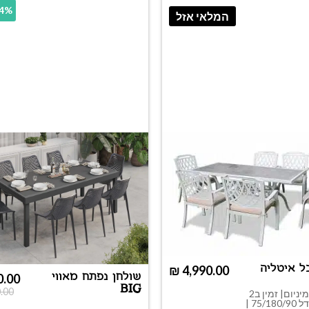
40.4%
המלאי אזל
ל איטליה
₪
שולחן נפתח מאווי
0.00
BIG
.00
עשוי מאלומיניום| זמין ב2
צבעים | גודל 75/180/90 |