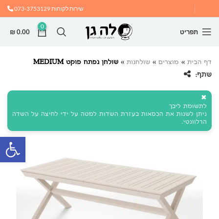
שירות לקוחות
073-3753129
0
תפריט
0.00
₪
דף הבית
»
מוצרים
»
שולחנות
»
שולחן נפתח פוקט MEDIUM
שתף:
✖
לתשומת ליבך
ניתן לשנות את הכסאות בעזרת השדות למטה על ידי לחיצה על השדה
הרלוונטי.
פתח