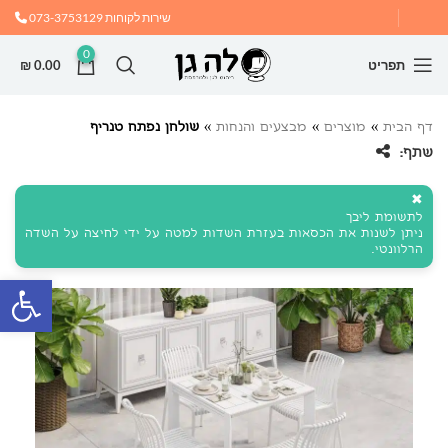
שירות לקוחות
073-3753129
0
תפריט
0.00
₪
דף הבית
»
מוצרים
»
מבצעים והנחות
»
שולחן נפתח טנריף
שתף:
✖
לתשומת ליבך
ניתן לשנות את הכסאות בעזרת השדות למטה על ידי לחיצה על השדה
הרלוונטי.
פתח