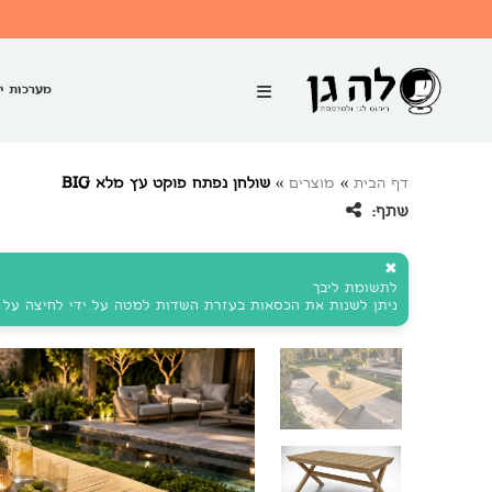
מערכות י
דף הבית
»
מוצרים
»
שולחן נפתח פוקט עץ מלא BIG
שתף:
✖
לתשומת ליבך
ניתן לשנות את הכסאות בעזרת השדות למטה על ידי לחיצה על ה