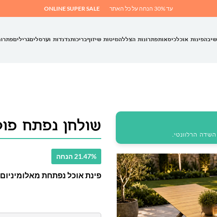
עד 30% הנחה על כל האתר
ONLINE SUPER SALE
שיבה
פינות אוכל
כיסאות
פתרונות הצללה
מיטות שיזוף
בריכות
נדנדות וערסלים
גרילים
פתרונ
שולחן נפתח פוקט
שדה הרלוונטי.
21.47% הנחה
פינת אוכל נפתחת מאלומיניום ב