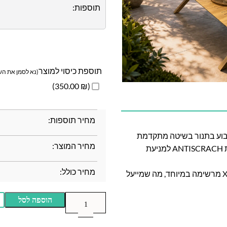
תוספות:
תוספת כיסוי למוצר
(נא לסמן את השד
(₪ 350.00)
מחיר תוספות:
ומיניום צבוע בתנור בשיטה מתקדמת
מחיר המוצר:
במיוחד בשם Powder Coating בשלוש שכבות (כולל שכבת ANTISCRACH למניעת
מחיר כולל:
השולחן צבוע בצבע דמוי עץ, רגלי השולחן מעוצבות בצורת X מרשימה במיוחד, מה שמייעל
הוספה לסל