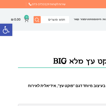
שירות לקוחות
073-3753129
0
₪
0.00
ות חימום
מחסנים
צור קשר
פתח
 עץ מלא BIG
עיצוב מיוחד דגם "פוקט עץ", אידיאלית לאירוח