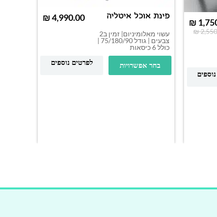
פינת אוכל איטליה
₪
₪
1,75
₪
2,550
עשוי מאלומיניום| זמין ב2
צבעים | גודל 75/180/90 |
כולל 6 כיסאות
לפרטים נוספים
בחר אפשרויות
שולחן 
נוספים
DIUM
| ניתן ל
בחר א