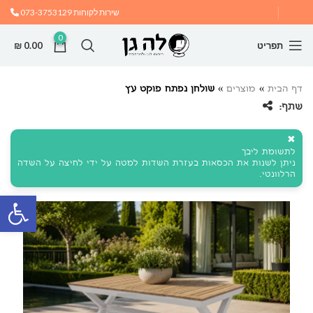
שירות לקוחות
073-3753129
0
תפריט
0.00
₪
דף הבית
»
מוצרים
»
שולחן נפתח פוקט עץ
שתף:
✖
לתשומת ליבך
ניתן לשנות את הכסאות בעזרת השדות למטה על ידי לחיצה על השדה
הרלוונטי.
פתח