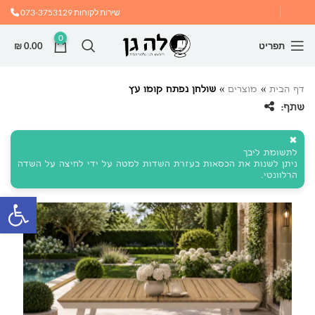
שירות לקוחות
073-3753129
0
תפריט
0.00
₪
דף הבית
»
מוצרים
»
שולחן נפתח קומו עץ
שתף:
✖
לתשומת ליבך
ניתן לשנות את הכסאות בעזרת השדות למטה על ידי לחיצה על השדה
הרלוונטי.
פתח