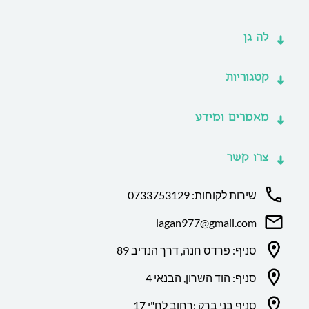
לה גן
קטגוריות
מאמרים ומידע
צרו קשר
שירות לקוחות: 0733753129
lagan977@gmail.com
סניף: פרדס חנה, דרך הנדיב 89
סניף: הוד השרון, הבנאי 4
סניף בני ברק :רחוב לח"י 17