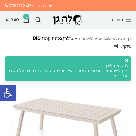
שירות לקוחות
073-3753129
0
תפריט
0.00
₪
דף הבית
»
מוצרים
»
שולחנות
»
שולחן נפתח קומו BIG
שתף:
✖
לתשומת ליבך
ניתן לשנות את הכסאות בעזרת השדות למטה על ידי לחיצה על השדה
הרלוונטי.
פתח