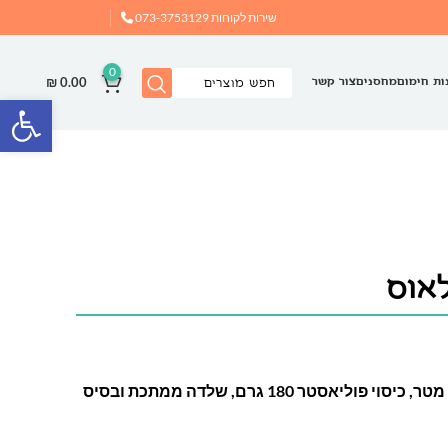
שירות לקוחות
073-3753129
0
₪
0.00
ות חימום
מחסנים
צור קשר
פתח
אוס
שמשיית גן כפולה בגודל 2.7×4 מטר, כיסוי פוליאסטר 180 גרם, שלדה ממתכת ובסיס