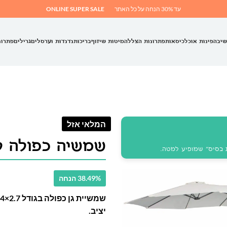
עד 30% הנחה על כל האתר
ONLINE SUPER SALE
שיבה
פינות אוכל
כיסאות
פתרונות הצללה
מיטות שיזוף
בריכות
נדנדות וערסלים
גרילים
פתרונ
המלאי אזל
שמשיה כפולה ל
 בסיס" שמופיע למטה.
38.49% הנחה
יציב.