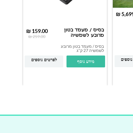
₪
בסיס / מעמד בטון
גזיבו ל
₪
159.00
מרובע לשמשיה
.3×6.1
₪
259.00
רחב
בסיס / מעמד בטון מרובע
גזיבו עמ
לשמשיה 27 ק"ג
שלדת אלו
K
נוספים
לפרטים נוספים
מידע נוסף
ועמידות 
גשם ושלג
בחר א