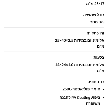
25/17 מ"מ
גודל שמשיה
3/3 מטר
זרוע תלייה
אלומיניום
במידות ‎
2.5
40×
25×
מ"מ
צלעות
אלומיניום
במידות ‎
1.0
24×
14×
מ"מ
בד החופה
חומר:
פוליאסטר ‎
250G‎
ציפוי: ‎
Coating‎
PA
להגנה
משופרת