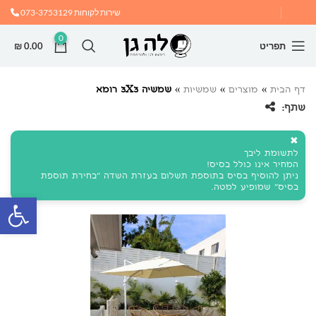
שירות לקוחות
073-3753129
0
תפריט
0.00
₪
דף הבית
»
מוצרים
»
שמשיות
»
שמשיה 3X3 רומא
שתף:
✖
לתשומת ליבך
המחיר אינו כולל בסיס!
ניתן להוסיף בסיס בתוספת תשלום בעזרת השדה "בחירת תוספת
בסיס" שמופיע למטה.
פתח