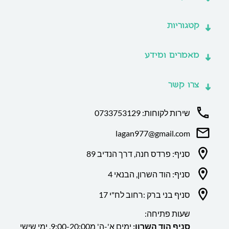
קטגוריות
מאמרים ומידע
צרו קשר
שירות לקוחות: 0733753129
lagan977@gmail.com
סניף: פרדס חנה, דרך הנדיב 89
סניף: הוד השרון, הבנאי 4
סניף בני ברק :רחוב לח"י 17
שעות פתיחה:
סניף הוד השרון:
ימים א'-ה' מ9:00-20:00. ימי שישי