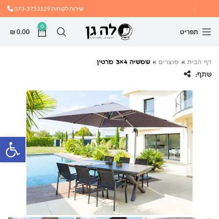
שירות לקוחות
073-3753129
0
תפריט
0.00
₪
דף הבית
»
מוצרים
»
שמשיה 4×3 מרטין
שתף:
פתח