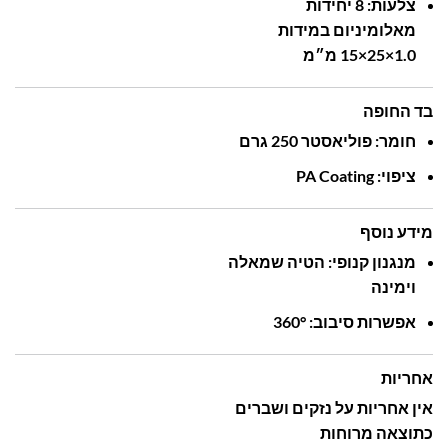
צלעות: ‎
8‎
יחידות
מאלומיניום
במידות
1.0‎
25×
15×
מ״מ
בד החופה
חומר:
פוליאסטר ‎
250‎
גרם
ציפוי: ‎
Coating‎
PA
מידע נוסף
מנגנון
קנופי:
הטיה
שמאלה
וימינה
אפשרות
סיבוב: ‎
360°‎
אחריות
אין אחריות על נזקים ושברים
כתוצאה מרוחות