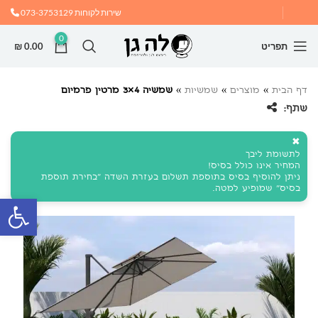
שירות לקוחות
073-3753129
0
תפריט
0.00
₪
דף הבית
»
מוצרים
»
שמשיות
»
שמשיה 4×3 מרטין פרמיום
שתף:
✖
לתשומת ליבך
המחיר אינו כולל בסיס!
ניתן להוסיף בסיס בתוספת תשלום בעזרת השדה "בחירת תוספת
בסיס" שמופיע למטה.
פתח