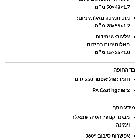
1.7‎
48×
50×
מ״מ
מוט
תמיכה
מאלומיניום:
1.2‎
55×
28×
מ״מ
צלעות: ‎
8‎
יחידות
מאלומיניום
במידות
1.0‎
25×
15×
מ״מ
בד החופה
חומר:
פוליאסטר ‎
250‎
גרם
ציפוי: ‎
Coating‎
PA
מידע נוסף
מנגנון
קנופי:
הטיה
שמאלה
וימינה
אפשרות
סיבוב: ‎
360°‎