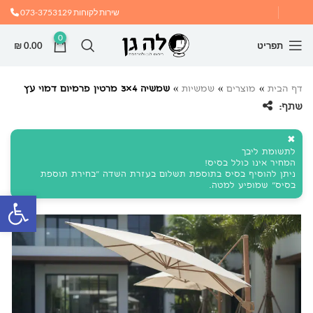
שירות לקוחות
073-3753129
0
תפריט
0.00
₪
דף הבית
»
מוצרים
»
שמשיות
»
שמשיה 4×3 מרטין פרמיום דמוי עץ
שתף:
✖
לתשומת ליבך
המחיר אינו כולל בסיס!
ניתן להוסיף בסיס בתוספת תשלום בעזרת השדה "בחירת תוספת
בסיס" שמופיע למטה.
פתח