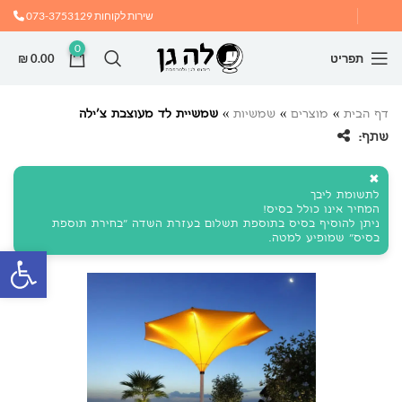
שירות לקוחות
073-3753129
0
תפריט
0.00
₪
דף הבית
»
מוצרים
»
שמשיות
»
שמשיית לד מעוצבת צ’ילה
שתף:
✖
לתשומת ליבך
המחיר אינו כולל בסיס!
ניתן להוסיף בסיס בתוספת תשלום בעזרת השדה "בחירת תוספת
בסיס" שמופיע למטה.
פתח