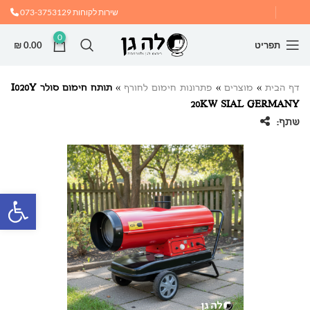
שירות לקוחות
073-3753129
0
תפריט
0.00
₪
דף הבית
»
מוצרים
»
פתרונות חימום לחורף
»
תותח חימום סולר I020Y
20KW SIAL GERMANY
שתף:
פתח