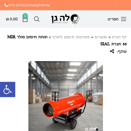
שירות לקוחות
073-3753129
0
תפריט
0.00
₪
דף הבית
»
מוצרים
»
פתרונות חימום לחורף
»
תותח חימום סולר MIR
55 חברת SIAL
שתף:
פתח