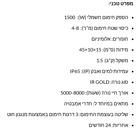
מפרט טכני:
הספק חימום חשמלי (W): 1500
כיסוי שטח חימום (מ”ר): 4-8
חומרים: אלומיניום
מידות (ס”מ): 15×10×45
משקל (ק”ג): 1.5
עמידות למים ואבק (IP): IP65
סוג נורה: IR GOLD
אורך חיי נורה (שעות): 5000-8000
מתאים במיוחד ל: חדרי אמבטיה
שליטה בעוצמת החימום: 3 דרגות חימום באמצעות מנגנון חוט
אחריות: 24 חודשים