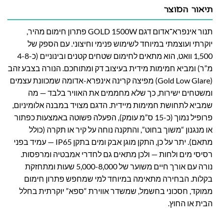
תיאור המוצר
תנור אינפרא־אדום דגם GOLD 1500W פתרון חימום מהיר,
יוקרתי ועוצמתי במיוחד לשימוש פנימי וחיצוני. עם הספק של
1,500 וואט, הוא מתאים לחימום שטחים קטנים ובינוניים (כ-4-8
מ”ר) ומביא חמימות מידית בעיצוב דק ומתוחכם. הנורה בצבע זהב
(Gold Low Glare) מפיצה קרינה אינפרא-אדומה שמכוונת עצמים
ומשטחים ישירות, כך שלא מחממים את האוויר בלבד — מה
שמביא לתחושת חמימות מיידית. הדגם מצויד במבנה אלומיניום,
פרופיל נמוך (כ-15 ס”מ עומק), הפעלה פשוטה באמצעות כפתור
או מנגנון “משוך בחוט”, והתקנה נוחה על קיר או תקרה (כולל
מתאם). יתר על כן, התקן מוגן אבק ומים בתקן IP65 — עמיד בפני
רסיסי מים ולחות — ולכן מתאים גם לחדרי אמבטיה ומרפסות.
נורה עם אורך חיים משוער של 5,000-8,000 שעות ומתחזקת
בקלות. הבחירה מתאימה במיוחד למי שמחפש פתרון חימום
ממוקד, חסכוני בחשמל, שמשדר אווירת “ספא” יוקרתית בחלל
הבית או החוץ.