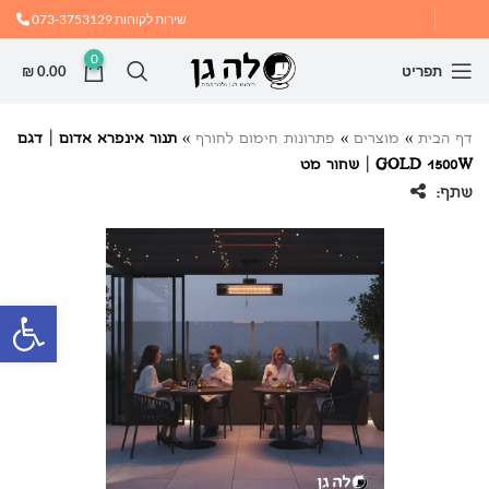
שירות לקוחות
073-3753129
0
תפריט
0.00
₪
דף הבית
»
מוצרים
»
פתרונות חימום לחורף
»
תנור אינפרא אדום | דגם
GOLD 1500W | שחור מט
שתף:
פתח