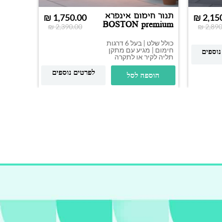
תנור חימום אינפרא
סטנד ל
₪
1,750.00
₪
2,15
BOSTON premium
אינפרא
₪
2,390.00
₪
2,890
2000W
כולל שלט | בעל 6 דרגות
סטנד ניר
חימום | מגיע עם מתקן
מתאים לכ
נוספים
תליה לקיר או לתקרה
האינפרא
לפרטים נוספים
הוספה לסל
הוס