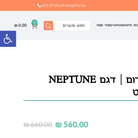
שירות לקוחות
073-3753129
0
₪
0.00
ות חימום
מחסנים
צור קשר
פתח
תנור אינפרא אדום | דגם NEPTUNE
₪
560.00
₪
660.00