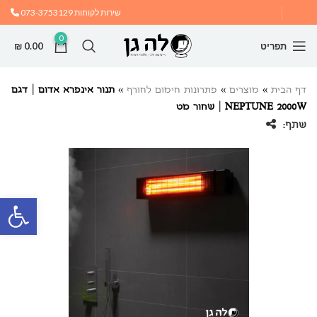
שירות לקוחות
073-3753129
0
תפריט
0.00
₪
דף הבית
»
מוצרים
»
פתרונות חימום לחורף
»
תנור אינפרא אדום | דגם
NEPTUNE 2000W | שחור מט
שתף:
פתח