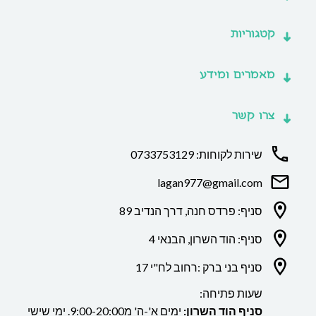
קטגוריות
מאמרים ומידע
צרו קשר
שירות לקוחות: 0733753129
lagan977@gmail.com
סניף: פרדס חנה, דרך הנדיב 89
סניף: הוד השרון, הבנאי 4
סניף בני ברק :רחוב לח"י 17
שעות פתיחה:
סניף הוד השרון:
ימים א'-ה' מ9:00-20:00. ימי שישי