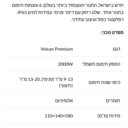
חדש בישראל, התנור העוצמתי ביותר בעולם, 6 עוצמות חימום
בתנור אחד . שלט רחוק עם דימר פנימי. עמידות למים IP65 .
רפלקטור כפול ועיצוב עתידני.
מפרט טכני:
דגם
Volcan Premium
הספק חימום חשמלי
2000W
9-13 מ”ר (פנימי), 13-20 מ”ר
כיסוי שטח חימום
(חיצוני)
חומרים
אלומיניום
מידות (מ”מ)
580×140×110