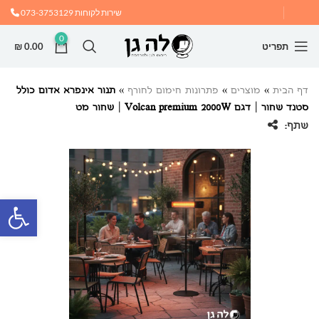
שירות לקוחות
073-3753129
0
תפריט
0.00
₪
דף הבית
»
מוצרים
»
פתרונות חימום לחורף
»
תנור אינפרא אדום כולל
סטנד שחור | דגם Volcan premium 2000W | שחור מט
שתף:
פתח