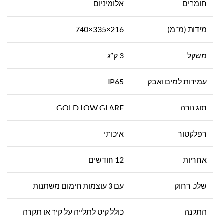
חומרים
אלומיניום
מידות (מ”מ)
216×335×740
משקל
3 ק”ג
עמידות למים ואבק
IP65
סוג נורה
GOLD LOW GLARE
רפלקטור
איכותי
אחריות
12 חודשים
שלט רחוק
עם 3 עוצמות חימום משתנות
התקנה
כולל קיט לתלייה על קיר או תקרה