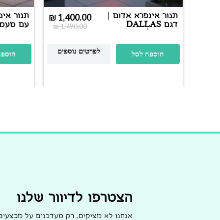
תנור אינפרא אדום |
תנור אינ
₪
1,400.00
דגם DALLAS
עם מעמד 
₪
1,490.00
2000W | עם סטנד
ושלט | ד
שחור מתכוונן
remium
2500W | שחור מט
לפרטים נוספים
הוספה לסל
הוספה
הצטרפו לדיוור שלנו
אנחנו לא מציקים, רק מעדכנים על מבצעי