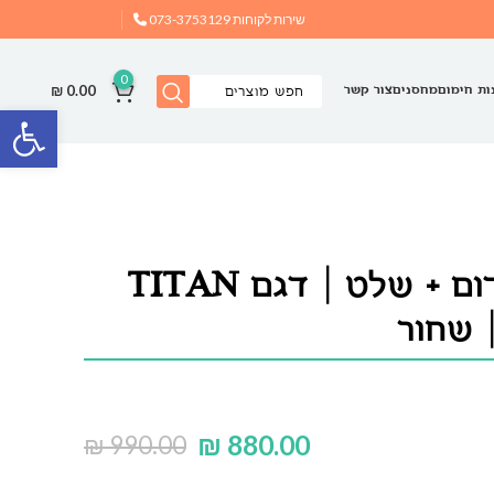
שירות לקוחות
073-3753129
0
₪
0.00
ות חימום
מחסנים
צור קשר
פתח
תנור אינפרא אדום + שלט | דגם TITAN
₪
880.00
₪
990.00