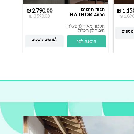
תנור חימום
₪
2,790.00
₪
1,15
HATHOR 4000
2 פתיליות נוספות
₪
3,590.00
₪
1,890
MOEL
חסכוני מאוד להפעלה |
חיבור לקיר כלול
נוספים
הוס
לפרטים נוספים
הוספה לסל