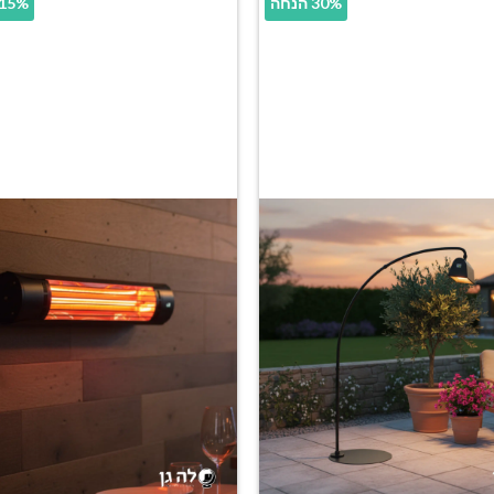
30% הנחה
39.15% 