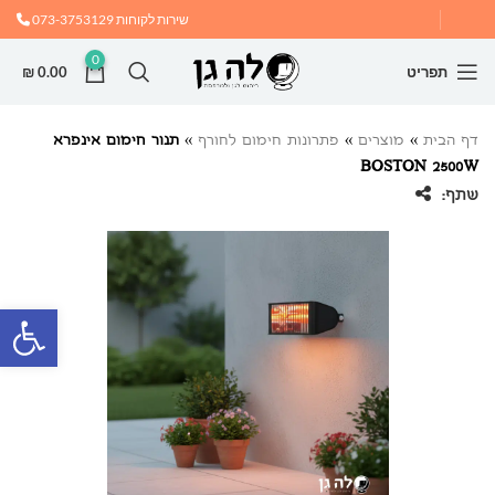
שירות לקוחות
073-3753129
0
תפריט
0.00
₪
דף הבית
»
מוצרים
»
פתרונות חימום לחורף
»
תנור חימום אינפרא
BOSTON 2500W
שתף:
פתח