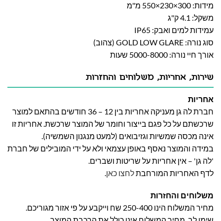
מידות: 300×230×550 מ"מ
משקל: 4.1 ק"ג
עמידות למים ואבק: IP65
סוג נורה: GOLD LOW GLARE (צהוב)
אורך חיי נורה: 5000-8000 שעות
שירות, אחריות, משלוחים והחזרות
אחריות
חברת לה גן מעניקה אחריות בין 12 – 36 חודשים בהתאם למוצר
שרכשתם על כל פגם בייצור וחומר של המוצר שרכשת. אחריות זו
אינה מכסה שמשיות וגזיבואים (למעט מנגנון השמשיה).
במידה והמוצר נאסף באופן עצמאי ולא על ידי המובילים של חברת
'לה גן' – אין אחריות על שריטות ושברים.
לדף האחריות המורחבת
לחצו כאן
.
משלוחים והחזרות
מחיר המשלוח הינו 250-400 שח וייקבע על פי אזור מגוריכם.
שימו לב, מחיר המשלוח אינו כולל את הרכבת המוצר.