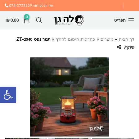
שירות לקוחות
073-3753129
0
תפריט
0.00
₪
דף הבית
»
מוצרים
»
פתרונות חימום לחורף
»
תנור נפט ZT-2310
שתף:
פתח