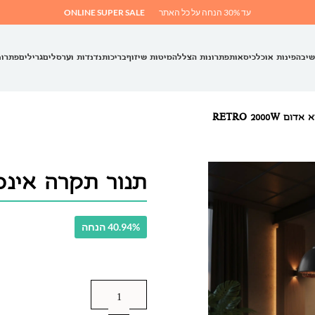
עד 30% הנחה על כל האתר
ONLINE SUPER SALE
שיבה
פינות אוכל
כיסאות
פתרונות הצללה
מיטות שיזוף
בריכות
נדנדות וערסלים
גרילים
פתרונ
RETRO 2000
תנור תקרה אינפרא אדו
40.94% הנחה