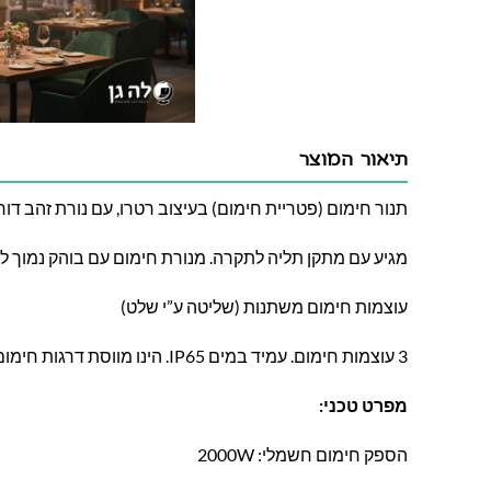
תיאור המוצר
תנור חימום (פטריית חימום) בעיצוב רטרו, עם נורת זהב דור 2 בגוון צהוב ורפלקטור ייחודי
מגיע עם מתקן תליה לתקרה. מנורת חימום עם בוהק נמוך למ
עוצמות חימום משתנות (שליטה ע”י שלט)
3 עוצמות חימום. עמיד במים IP65. הינו מווסת דרגות חימום
מפרט טכני:
הספק חימום חשמלי: 2000W