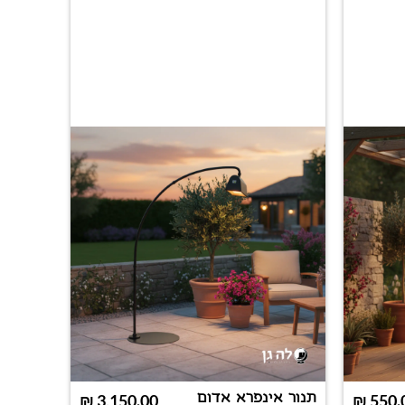
תנור אינפרא אדום
תנור ח
₪
3,150.00
₪
550.