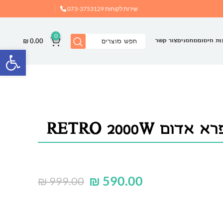
שירות לקוחות
073-3753129
0
₪
0.00
ות חימום
מחסנים
צור קשר
פתח
ם RETRO 2000W
₪
590.00
₪
999.00