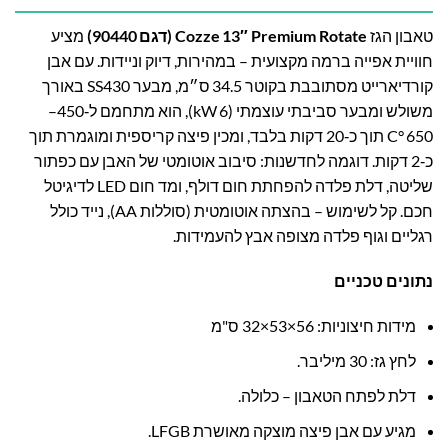
טאבון הגז
Cozze 13″ Premium Rotate (דגם 90440)
מציע
חוויית אפייה ברמה מקצועית – במהירות, דיוק וניידות. עם אבן
קורדיארייט מסתובבת בקוטר 34.5 ס״מ, מבער SS430 באורך
משולש ומבער סביבתי עוצמתי (6 kW), הוא מתחמם ל‑450–
650 °C תוך כ‑20 דקות בלבד, ומכין פיצה קריספית ומוגמרת תוך
כ‑2 דקות. דוגמה לחדשנות: סיבוב אוטומטי של האבן עם כפתור
שליטה, דלת פלדה להפחתת חום דולף, ומד חום LED לדיגיטל
חכם. קל לשימוש – בהצתה אוטומטית (סוללות AA), נייד כולל
רגליים וגוף פלדה מצופה אבץ להעמידות.
נתונים טכניים
מידות חיצוניות: 56×53×32 ס"מ
לחץ גז: 30 מיליבר.
דלת לפתח הטאבון – כלולה.
מגיע עם אבן פיצה מוצקה מאושרת LFGB.