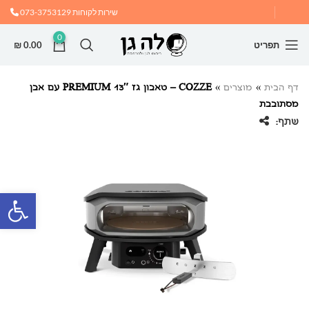
שירות לקוחות
073-3753129
0
תפריט
0.00
₪
דף הבית
»
מוצרים
»
COZZE – טאבון גז 13″ PREMIUM עם אבן
מסתובבת
שתף:
פתח